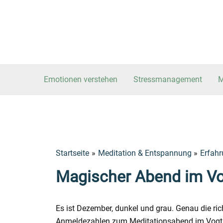
Zum
Post
Inhalt
navigation
springen
Emotionen verstehen
Stressmanagement
M
Startseite
Meditation & Entspannung
Erfahr
Magischer Abend im V
Es ist Dezember, dunkel und grau. Genau die ri
Anmeldezahlen zum Meditationsabend im Vogtha