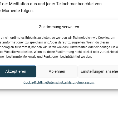
 der Meditation aus und jeder Teilnehmer berichtet von
e Momente folgen.
ne spontane Healing Session statt, die dazu führt, dass
Zustimmung verwalten
n Raum erfüllt und bildet damit einen grandiosen
dir ein optimales Erlebnis zu bieten, verwenden wir Technologien wie Cookies, um
äteinformationen zu speichern und/oder darauf zuzugreifen. Wenn du diesen
hnologien zustimmst, können wir Daten wie das Surfverhalten oder eindeutige IDs a
ser Website verarbeiten. Wenn du deine Zustimmung nicht erteilst oder zurückziehst
nen bestimmte Merkmale und Funktionen beeinträchtigt werden.
trag
→
Akzeptieren
Ablehnen
Einstellungen anseh
Cookie-Richtlinie
Datenschutzerklärung
Impressum